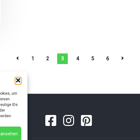
1
2
3
4
5
6
ookies, um
diesen
eutige IDs
der
werden.
n ansehen