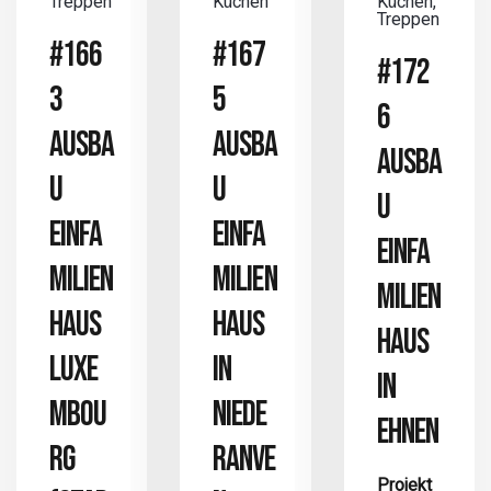
Treppen
Küchen
Küchen,
Treppen
#166
#167
#172
3
5
6
AUSBA
AUSBA
AUSBA
U
U
U
EINFA
EINFA
EINFA
MILIEN
MILIEN
MILIEN
HAUS
HAUS
HAUS
LUXE
IN
IN
MBOU
NIEDE
EHNEN
RG
RANVE
Projekt