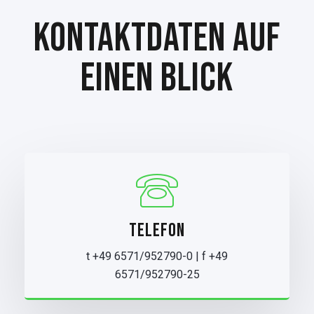
KONTAKTDATEN AUF
EINEN BLICK
TELEFON
t +49 6571/952790-0 | f +49
6571/952790-25